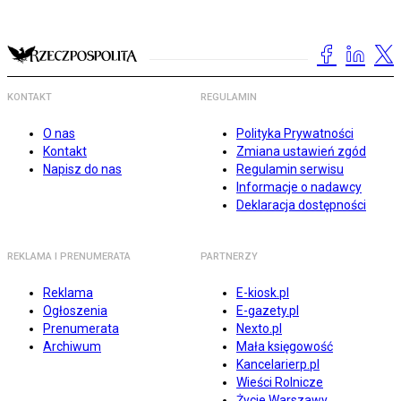
KONTAKT
REGULAMIN
O nas
Polityka Prywatności
Kontakt
Zmiana ustawień zgód
Napisz do nas
Regulamin serwisu
Informacje o nadawcy
Deklaracja dostępności
REKLAMA I PRENUMERATA
PARTNERZY
Reklama
E-kiosk.pl
Ogłoszenia
E-gazety.pl
Prenumerata
Nexto.pl
Archiwum
Mała księgowość
Kancelarierp.pl
Wieści Rolnicze
Życie Warszawy