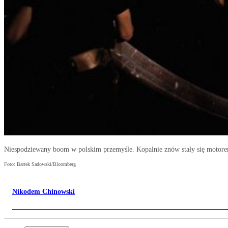
Niespodziewany boom w polskim przemyśle. Kopalnie znów stały się motor
Foto: Bartek Sadowski/Bloomberg
Nikodem Chinowski