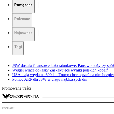
Powiązane
Polecane
Najnowsze
Tagi
JSW dostała finansowe koło ratunkowe. Państwo pożyczy spół
Węgiel wraca do łask? Zaskakujące wyniki polskich kopalń
USA mają węgla na 600 lat. Trump chce oprzeć na nim bezpie
Pomoc ARP dla JSW w ciągu najbliższych dni
Promowane treści
KONTAKT