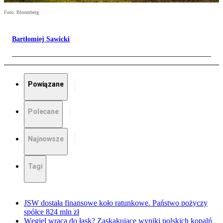
Foto: Bloomberg
Bartłomiej Sawicki
Powiązane
Polecane
Najnowsze
Tagi
JSW dostała finansowe koło ratunkowe. Państwo pożyczy
spółce 824 mln zł
Węgiel wraca do łask? Zaskakujące wyniki polskich kopalń