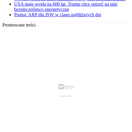
USA mają węgla na 600 lat. Trump chce oprzeć na nim
bezpieczeństwo energetyczne
Pomoc ARP dla JSW w ciągu najbliższych dni
Promowane treści