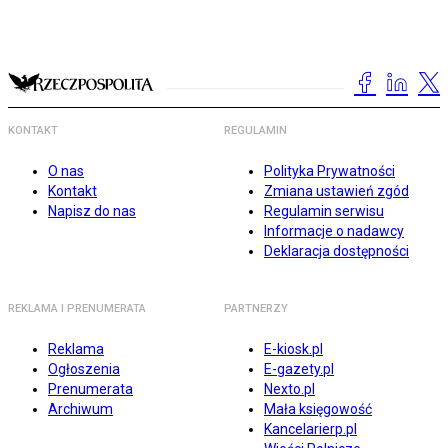
KONTAKT
REGULAMIN
O nas
Polityka Prywatności
Kontakt
Zmiana ustawień zgód
Napisz do nas
Regulamin serwisu
Informacje o nadawcy
Deklaracja dostępności
REKLAMA I PRENUMERATA
PARTNERZY
Reklama
E-kiosk.pl
Ogłoszenia
E-gazety.pl
Prenumerata
Nexto.pl
Archiwum
Mała księgowość
Kancelarierp.pl