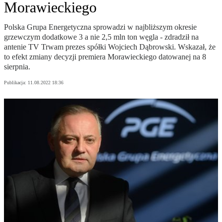
Morawieckiego
Polska Grupa Energetyczna sprowadzi w najbliższym okresie
grzewczym dodatkowe 3 a nie 2,5 mln ton węgla - zdradził na
antenie TV Trwam prezes spółki Wojciech Dąbrowski. Wskazał, że
to efekt zmiany decyzji premiera Morawieckiego datowanej na 8
sierpnia.
Publikacja:
11.08.2022 18:36