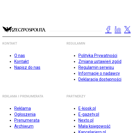
KONTAKT
REGULAMIN
O nas
Polityka Prywatności
Kontakt
Zmiana ustawień zgód
Napisz do nas
Regulamin serwisu
Informacje o nadawcy
Deklaracja dostępności
REKLAMA I PRENUMERATA
PARTNERZY
Reklama
E-kiosk.pl
Ogłoszenia
E-gazety.pl
Prenumerata
Nexto.pl
Archiwum
Mała księgowość
Kancelarierp.pl