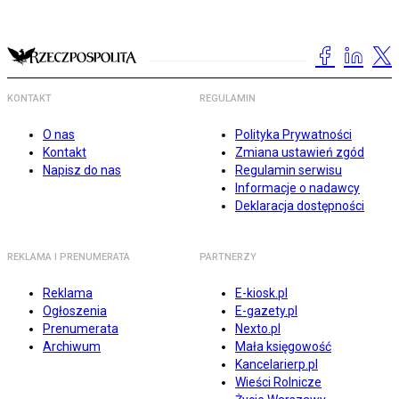
KONTAKT
REGULAMIN
O nas
Polityka Prywatności
Kontakt
Zmiana ustawień zgód
Napisz do nas
Regulamin serwisu
Informacje o nadawcy
Deklaracja dostępności
REKLAMA I PRENUMERATA
PARTNERZY
Reklama
E-kiosk.pl
Ogłoszenia
E-gazety.pl
Prenumerata
Nexto.pl
Archiwum
Mała księgowość
Kancelarierp.pl
Wieści Rolnicze