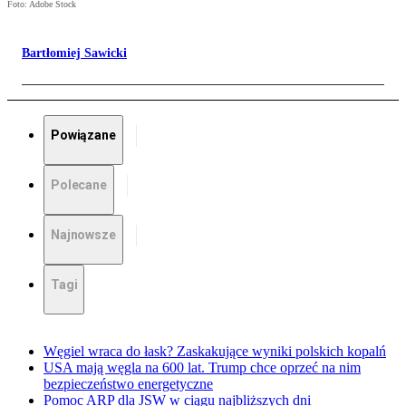
Foto: Adobe Stock
Bartłomiej Sawicki
Powiązane
Polecane
Najnowsze
Tagi
Węgiel wraca do łask? Zaskakujące wyniki polskich kopalń
USA mają węgla na 600 lat. Trump chce oprzeć na nim
bezpieczeństwo energetyczne
Pomoc ARP dla JSW w ciągu najbliższych dni