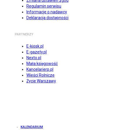
Zmiana ustawień zgód
Regulamin serwisu
Informacje o nadawcy
Deklaracja dostępności
PARTNERZY
E-kiosk.pl
E-gazety.pl
Nexto.pl
Mała księgowość
Kancelarierp.pl
Wieści Rolnicze
Życie Warszawy
KALENDARIUM