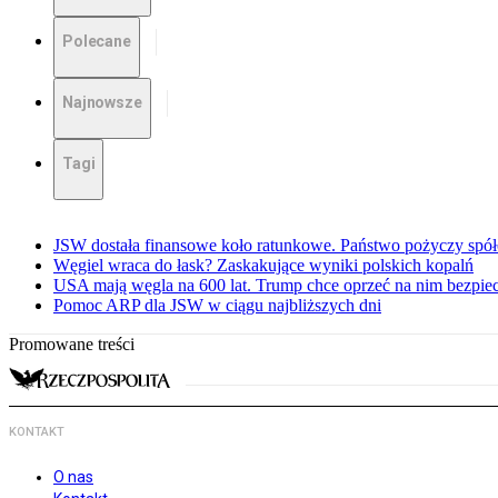
Polecane
Najnowsze
Tagi
JSW dostała finansowe koło ratunkowe. Państwo pożyczy spół
Węgiel wraca do łask? Zaskakujące wyniki polskich kopalń
USA mają węgla na 600 lat. Trump chce oprzeć na nim bezpie
Pomoc ARP dla JSW w ciągu najbliższych dni
Promowane treści
KONTAKT
O nas