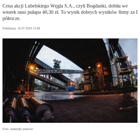
Cena akcji Lubelskiego Węgla S.A., czyli Bogdanki, dobiła we
wtorek rano pułapu 40,30 zł. To wynik dobrych wyników firmy za I
półrocze.
Publikacja:
16.07.2019 12:08
Foto: materiały prasowe