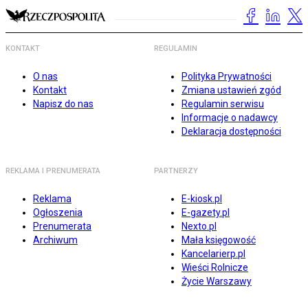
KONTAKT
REGULAMIN
O nas
Polityka Prywatności
Kontakt
Zmiana ustawień zgód
Napisz do nas
Regulamin serwisu
Informacje o nadawcy
Deklaracja dostępności
REKLAMA I PRENUMERATA
PARTNERZY
Reklama
E-kiosk.pl
Ogłoszenia
E-gazety.pl
Prenumerata
Nexto.pl
Archiwum
Mała księgowość
Kancelarierp.pl
Wieści Rolnicze
Życie Warszawy