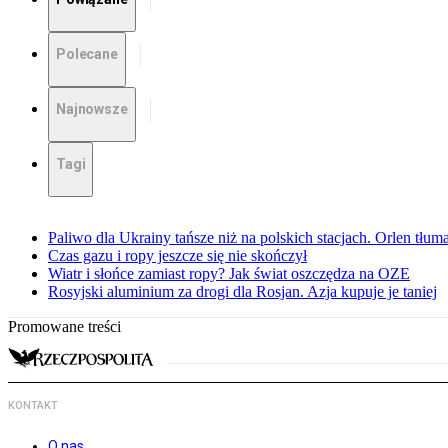
Polecane
Najnowsze
Tagi
Paliwo dla Ukrainy tańsze niż na polskich stacjach. Orlen tłum
Czas gazu i ropy jeszcze się nie skończył
Wiatr i słońce zamiast ropy? Jak świat oszczędza na OZE
Rosyjski aluminium za drogi dla Rosjan. Azja kupuje je taniej
Promowane treści
KONTAKT
O nas