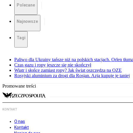
Polecane
Najnowsze
Tagi
Paliwo dla Ukrainy tańsze niż na polskich stacjach. Orlen tłum
Czas gazu i ropy jeszcze się nie skończył
Wiatr i słońce zamiast ropy? Jak świat oszczędza na OZE
Rosyjski aluminium za drogi dla Rosjan. Azja kupuje je taniej
Promowane treści
KONTAKT
O nas
Kontakt