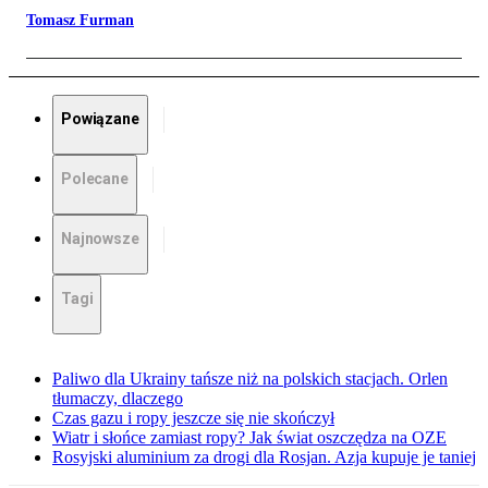
Tomasz Furman
Powiązane
Polecane
Najnowsze
Tagi
Paliwo dla Ukrainy tańsze niż na polskich stacjach. Orlen
tłumaczy, dlaczego
Czas gazu i ropy jeszcze się nie skończył
Wiatr i słońce zamiast ropy? Jak świat oszczędza na OZE
Rosyjski aluminium za drogi dla Rosjan. Azja kupuje je taniej