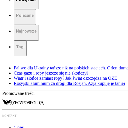
Polecane
Najnowsze
Tagi
Paliwo dla Ukrainy tańsze niż na polskich stacjach. Orlen tłum
Czas gazu i ropy jeszcze się nie skończył
Wiatr i słońce zamiast ropy? Jak świat oszczędza na OZE
Rosyjski aluminium za drogi dla Rosjan. Azja kupuje je taniej
Promowane treści
KONTAKT
O nas