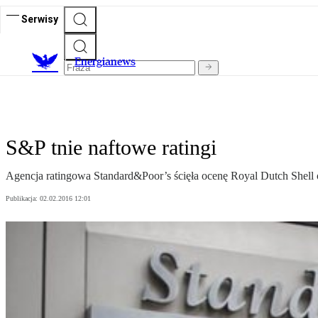
Serwisy
E
nergianews
S&P tnie naftowe ratingi
Agencja ratingowa Standard&Poor’s ścięła ocenę Royal Dutch Shell o
Publikacja:
02.02.2016 12:01