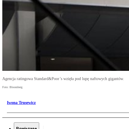
Agencja ratingowa Standard&Poor’s wzięła pod lupę naftowych gigantów.
Foto: Bloomberg
Iwona Trusewicz
Powiązane