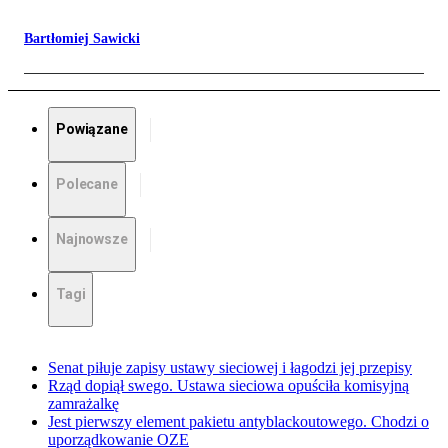
Bartłomiej Sawicki
Powiązane
Polecane
Najnowsze
Tagi
Senat piłuje zapisy ustawy sieciowej i łagodzi jej przepisy
Rząd dopiął swego. Ustawa sieciowa opuściła komisyjną
zamrażalkę
Jest pierwszy element pakietu antyblackoutowego. Chodzi o
uporządkowanie OZE