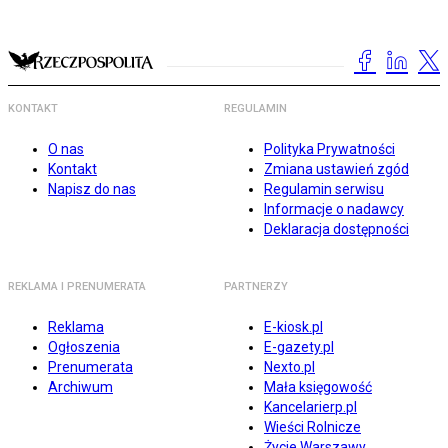
KONTAKT
REGULAMIN
O nas
Polityka Prywatności
Kontakt
Zmiana ustawień zgód
Napisz do nas
Regulamin serwisu
Informacje o nadawcy
Deklaracja dostępności
REKLAMA I PRENUMERATA
PARTNERZY
Reklama
E-kiosk.pl
Ogłoszenia
E-gazety.pl
Prenumerata
Nexto.pl
Archiwum
Mała księgowość
Kancelarierp.pl
Wieści Rolnicze
Życie Warszawy