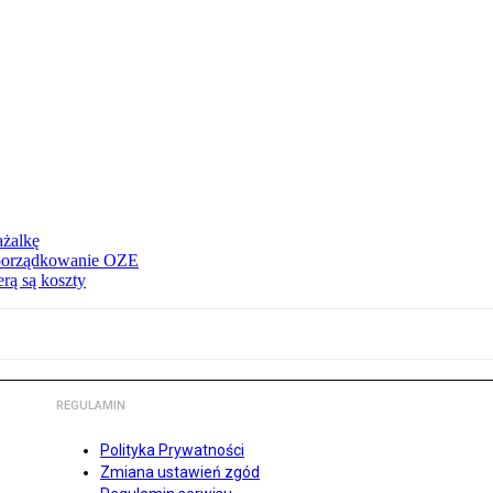
ażalkę
 uporządkowanie OZE
rą są koszty
REGULAMIN
Polityka Prywatności
Zmiana ustawień zgód