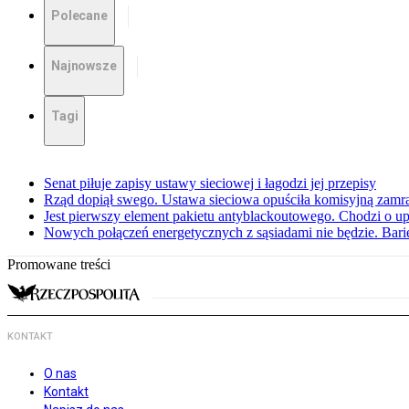
Polecane
Najnowsze
Tagi
Senat piłuje zapisy ustawy sieciowej i łagodzi jej przepisy
Rząd dopiął swego. Ustawa sieciowa opuściła komisyjną zamr
Jest pierwszy element pakietu antyblackoutowego. Chodzi o
Nowych połączeń energetycznych z sąsiadami nie będzie. Barie
Promowane treści
KONTAKT
O nas
Kontakt