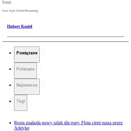
Iranu
Foto: Kyle Grillot/Bloomberg
Hubert Kozieł
Powiązane
Polecane
Najnowsze
Tagi
Rosja znalazła nowy szlak dla ropy. Flota cieni rusza przez
Arktykę