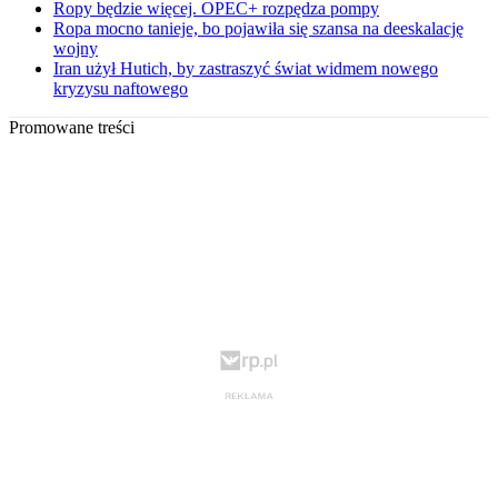
Ropy będzie więcej. OPEC+ rozpędza pompy
Ropa mocno tanieje, bo pojawiła się szansa na deeskalację
wojny
Iran użył Hutich, by zastraszyć świat widmem nowego
kryzysu naftowego
Promowane treści