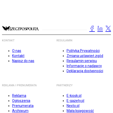
KONTAKT
REGULAMIN
O nas
Polityka Prywatności
Kontakt
Zmiana ustawień zgód
Napisz do nas
Regulamin serwisu
Informacje o nadawcy
Deklaracja dostępności
REKLAMA I PRENUMERATA
PARTNERZY
Reklama
E-kiosk.pl
Ogłoszenia
E-gazety.pl
Prenumerata
Nexto.pl
Archiwum
Mała księgowość