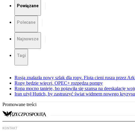
Powiązane
Polecane
Najnowsze
Tagi
Rosja znalazła nowy szlak dla ropy. Flota cieni rusza przez Ar
Ropy będzie więcej. OPEC+ rozpędza pompy
Ropa mocno tanieje, bo pojawiła się szansa na deeskalację woj
Iran użył Hutich, by zastraszyć świat widmem nowego kryzys
Promowane treści
KONTAKT