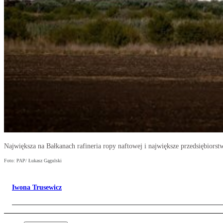
Największa na Bałkanach rafineria ropy naftowej i największe przedsiębio
Foto: PAP/ Łukasz Gągulski
Iwona Trusewicz