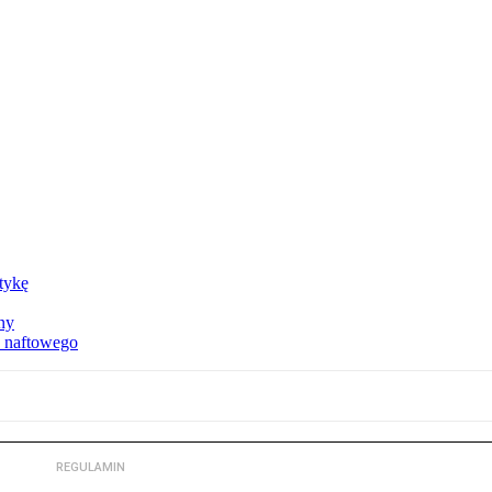
ktykę
ny
u naftowego
REGULAMIN