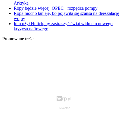
Arktykę
Ropy będzie więcej. OPEC+ rozpędza pompy
Ropa mocno tanieje, bo pojawiła się szansa na deeskalację
wojny
Iran użył Hutich, by zastraszyć świat widmem nowego
kryzysu naftowego
Promowane treści