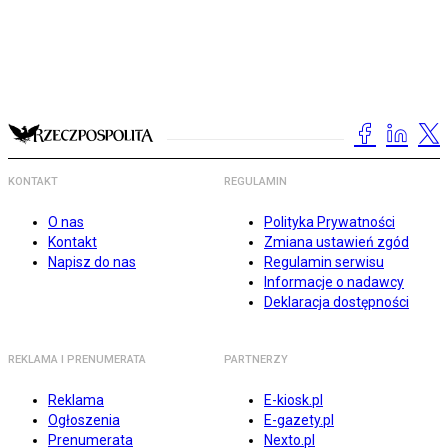
KONTAKT
REGULAMIN
O nas
Polityka Prywatności
Kontakt
Zmiana ustawień zgód
Napisz do nas
Regulamin serwisu
Informacje o nadawcy
Deklaracja dostępności
REKLAMA I PRENUMERATA
PARTNERZY
Reklama
E-kiosk.pl
Ogłoszenia
E-gazety.pl
Prenumerata
Nexto.pl