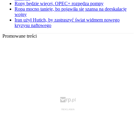
Ropy będzie więcej. OPEC+ rozpędza pompy
Ropa mocno tanieje, bo pojawiła się szansa na deeskalację
wojny
Iran użył Hutich, by zastraszyć świat widmem nowego
kryzysu naftowego
Promowane treści