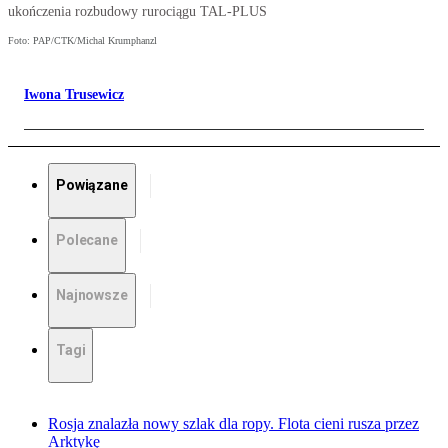
ukończenia rozbudowy rurociągu TAL-PLUS
Foto: PAP/CTK/Michal Krumphanzl
Iwona Trusewicz
Powiązane
Polecane
Najnowsze
Tagi
Rosja znalazła nowy szlak dla ropy. Flota cieni rusza przez
Arktykę