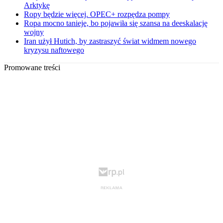
Arktykę
Ropy będzie więcej. OPEC+ rozpędza pompy
Ropa mocno tanieje, bo pojawiła się szansa na deeskalację
wojny
Iran użył Hutich, by zastraszyć świat widmem nowego
kryzysu naftowego
Promowane treści