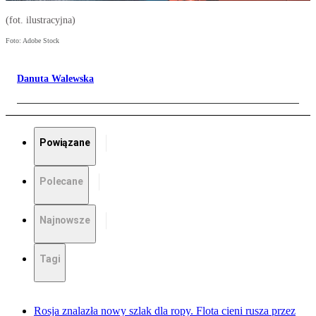
(fot. ilustracyjna)
Foto: Adobe Stock
Danuta Walewska
Powiązane
Polecane
Najnowsze
Tagi
Rosja znalazła nowy szlak dla ropy. Flota cieni rusza przez