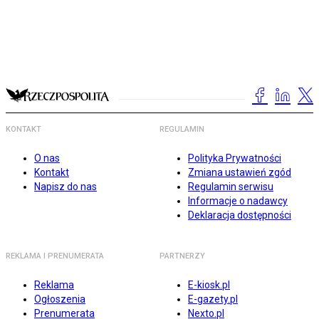
KONTAKT
REGULAMIN
O nas
Polityka Prywatności
Kontakt
Zmiana ustawień zgód
Napisz do nas
Regulamin serwisu
Informacje o nadawcy
Deklaracja dostępności
REKLAMA I PRENUMERATA
PARTNERZY
Reklama
E-kiosk.pl
Ogłoszenia
E-gazety.pl
Prenumerata
Nexto.pl