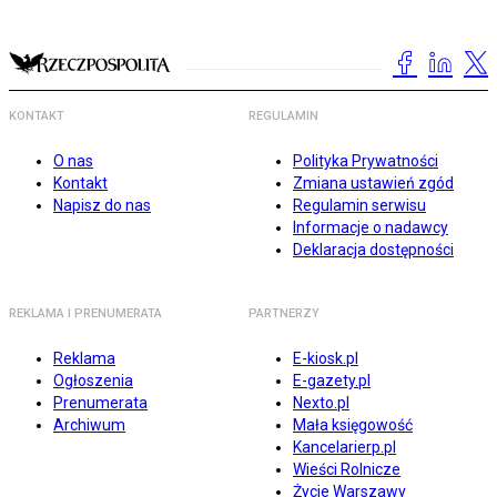
KONTAKT
REGULAMIN
O nas
Polityka Prywatności
Kontakt
Zmiana ustawień zgód
Napisz do nas
Regulamin serwisu
Informacje o nadawcy
Deklaracja dostępności
REKLAMA I PRENUMERATA
PARTNERZY
Reklama
E-kiosk.pl
Ogłoszenia
E-gazety.pl
Prenumerata
Nexto.pl
Archiwum
Mała księgowość
Kancelarierp.pl
Wieści Rolnicze
Życie Warszawy