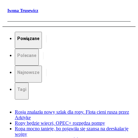
Iwona Trusewicz
Powiązane
Polecane
Najnowsze
Tagi
Rosja znalazła nowy szlak dla ropy. Flota cieni rusza przez
Arktykę
Ropy będzie więcej. OPEC+ rozpędza pompy
Ropa mocno tanieje, bo pojawiła się szansa na deeskalację
wojny