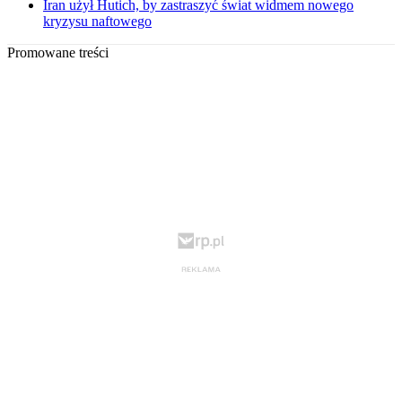
Iran użył Hutich, by zastraszyć świat widmem nowego
kryzysu naftowego
Promowane treści