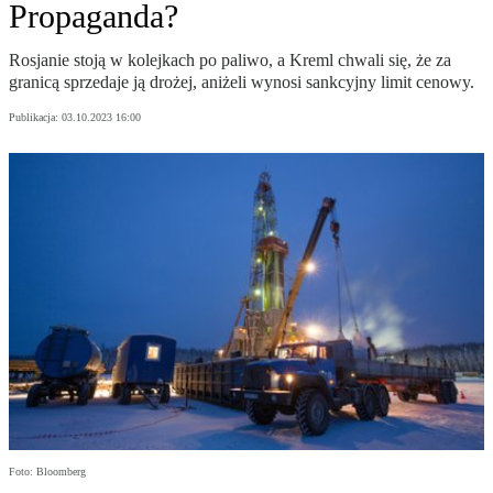
Propaganda?
Rosjanie stoją w kolejkach po paliwo, a Kreml chwali się, że za
granicą sprzedaje ją drożej, aniżeli wynosi sankcyjny limit cenowy.
Publikacja:
03.10.2023 16:00
Foto: Bloomberg