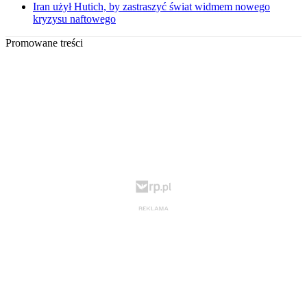
Iran użył Hutich, by zastraszyć świat widmem nowego
kryzysu naftowego
Promowane treści