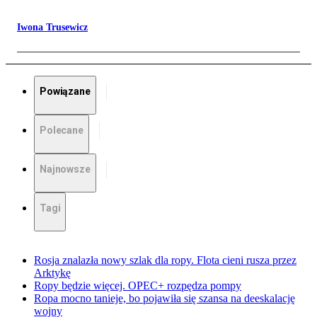
Iwona Trusewicz
Powiązane
Polecane
Najnowsze
Tagi
Rosja znalazła nowy szlak dla ropy. Flota cieni rusza przez
Arktykę
Ropy będzie więcej. OPEC+ rozpędza pompy
Ropa mocno tanieje, bo pojawiła się szansa na deeskalację
wojny