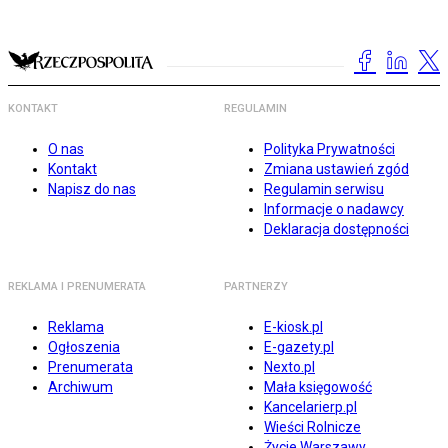
KONTAKT
REGULAMIN
O nas
Polityka Prywatności
Kontakt
Zmiana ustawień zgód
Napisz do nas
Regulamin serwisu
Informacje o nadawcy
Deklaracja dostępności
REKLAMA I PRENUMERATA
PARTNERZY
Reklama
E-kiosk.pl
Ogłoszenia
E-gazety.pl
Prenumerata
Nexto.pl
Archiwum
Mała księgowość
Kancelarierp.pl
Wieści Rolnicze
Życie Warszawy