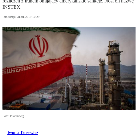
rozliczeń z Iranem omijający amerykańskie sankcje. Nosi on nazwę
INSTEX.
Publikacja:
31.01.2019 10:29
Foto: Bloomberg
Iwona Trusewicz