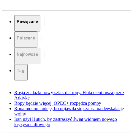
Powiązane
Polecane
Najnowsze
Tagi
Rosja znalazła nowy szlak dla ropy. Flota cieni rusza przez
Arktykę
Ropy będzie więcej. OPEC+ rozpędza pompy
Ropa mocno tanieje, bo pojawiła się szansa na deeskalację
wojny
Iran użył Hutich, by zastraszyć świat widmem nowego
kryzysu naftowego