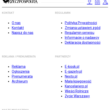
KONTAKT
REGULAMIN
O nas
Polityka Prywatności
Kontakt
Zmiana ustawień zgód
Napisz do nas
Regulamin serwisu
Informacje o nadawcy
Deklaracja dostępności
REKLAMA I PRENUMERATA
PARTNERZY
Reklama
E-kiosk.pl
Ogłoszenia
E-gazety.pl
Prenumerata
Nexto.pl
Archiwum
Mała księgowość
Kancelarierp.pl
Wieści Rolnicze
Życie Warszawy