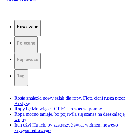
Powiązane
Polecane
Najnowsze
Tagi
Rosja znalazła nowy szlak dla ropy. Flota cieni rusza przez
Arktykę
Ropy będzie więcej. OPEC+ rozpędza pompy
Ropa mocno tanieje, bo pojawiła się szansa na deeskalację
wojny
Iran użył Hutich, by zastraszyć świat widmem nowego
kryzysu naftowego