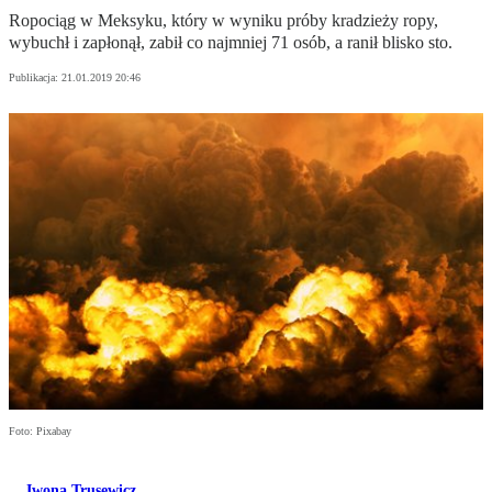
Ropociąg w Meksyku, który w wyniku próby kradzieży ropy,
wybuchł i zapłonął, zabił co najmniej 71 osób, a ranił blisko sto.
Publikacja:
21.01.2019 20:46
Foto: Pixabay
Iwona Trusewicz