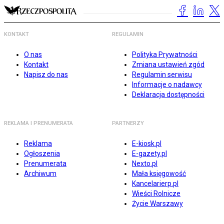
KONTAKT
REGULAMIN
O nas
Polityka Prywatności
Kontakt
Zmiana ustawień zgód
Napisz do nas
Regulamin serwisu
Informacje o nadawcy
Deklaracja dostępności
REKLAMA I PRENUMERATA
PARTNERZY
Reklama
E-kiosk.pl
Ogłoszenia
E-gazety.pl
Prenumerata
Nexto.pl
Archiwum
Mała księgowość
Kancelarierp.pl
Wieści Rolnicze
Życie Warszawy