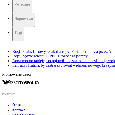
Polecane
Najnowsze
Tagi
Rosja znalazła nowy szlak dla ropy. Flota cieni rusza przez Ar
Ropy będzie więcej. OPEC+ rozpędza pompy
Ropa mocno tanieje, bo pojawiła się szansa na deeskalację woj
Iran użył Hutich, by zastraszyć świat widmem nowego kryzys
Promowane treści
KONTAKT
O nas
Kontakt