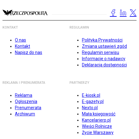
KONTAKT
REGULAMIN
O nas
Polityka Prywatności
Kontakt
Zmiana ustawień zgód
Napisz do nas
Regulamin serwisu
Informacje o nadawcy
Deklaracja dostępności
REKLAMA I PRENUMERATA
PARTNERZY
Reklama
E-kiosk.pl
Ogłoszenia
E-gazety.pl
Prenumerata
Nexto.pl
Archiwum
Mała księgowość
Kancelarierp.pl
Wieści Rolnicze
Życie Warszawy