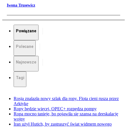
Iwona Trusewicz
Powiązane
Polecane
Najnowsze
Tagi
Rosja znalazła nowy szlak dla ropy. Flota cieni rusza przez
Arktykę
Ropy będzie więcej. OPEC+ rozpędza pompy
Ropa mocno tanieje, bo pojawiła się szansa na deeskalację
wojny
Iran użył Hutich, by zastraszyć świat widmem nowego