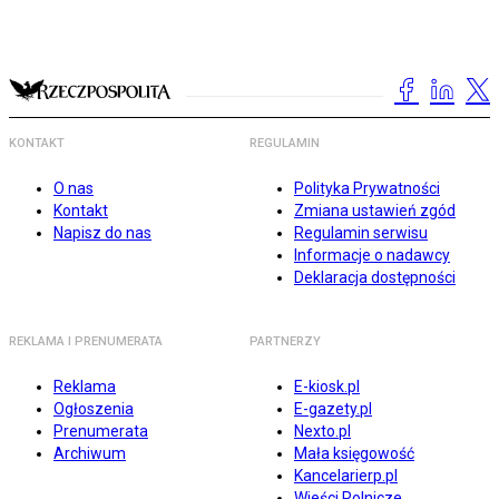
KONTAKT
REGULAMIN
O nas
Polityka Prywatności
Kontakt
Zmiana ustawień zgód
Napisz do nas
Regulamin serwisu
Informacje o nadawcy
Deklaracja dostępności
REKLAMA I PRENUMERATA
PARTNERZY
Reklama
E-kiosk.pl
Ogłoszenia
E-gazety.pl
Prenumerata
Nexto.pl
Archiwum
Mała księgowość
Kancelarierp.pl
Wieści Rolnicze