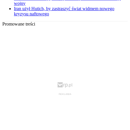
wojny
Iran użył Hutich, by zastraszyć świat widmem nowego
kryzysu naftowego
Promowane treści