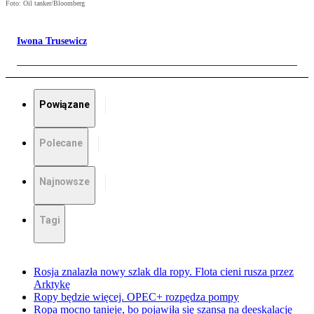
Foto: Oil tanker/Bloomberg
Iwona Trusewicz
Powiązane
Polecane
Najnowsze
Tagi
Rosja znalazła nowy szlak dla ropy. Flota cieni rusza przez
Arktykę
Ropy będzie więcej. OPEC+ rozpędza pompy
Ropa mocno tanieje, bo pojawiła się szansa na deeskalację