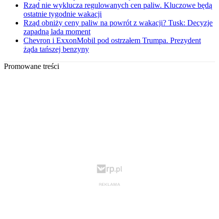
Rząd nie wyklucza regulowanych cen paliw. Kluczowe będą
ostatnie tygodnie wakacji
Rząd obniży ceny paliw na powrót z wakacji? Tusk: Decyzje
zapadną lada moment
Chevron i ExxonMobil pod ostrzałem Trumpa. Prezydent
żąda tańszej benzyny
Promowane treści