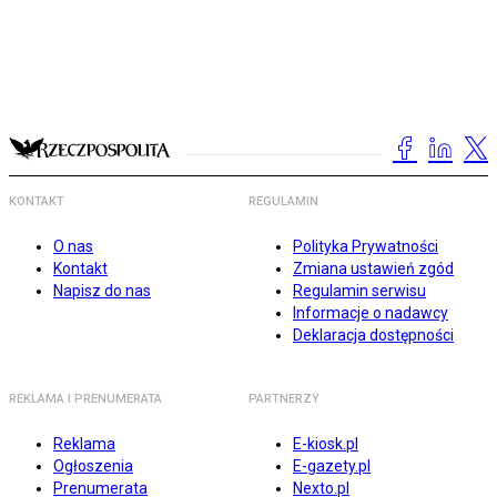
KONTAKT
REGULAMIN
O nas
Polityka Prywatności
Kontakt
Zmiana ustawień zgód
Napisz do nas
Regulamin serwisu
Informacje o nadawcy
Deklaracja dostępności
REKLAMA I PRENUMERATA
PARTNERZY
Reklama
E-kiosk.pl
Ogłoszenia
E-gazety.pl
Prenumerata
Nexto.pl