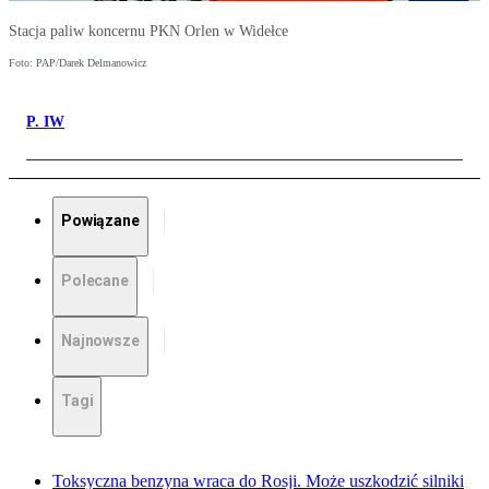
Stacja paliw koncernu PKN Orlen w Widełce
Foto: PAP/Darek Delmanowicz
P. IW
Powiązane
Polecane
Najnowsze
Tagi
Toksyczna benzyna wraca do Rosji. Może uszkodzić silniki