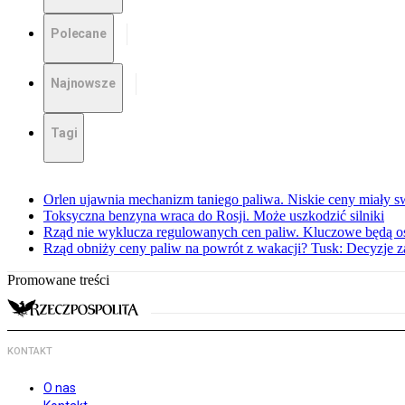
Polecane
Najnowsze
Tagi
Orlen ujawnia mechanizm taniego paliwa. Niskie ceny miały s
Toksyczna benzyna wraca do Rosji. Może uszkodzić silniki
Rząd nie wyklucza regulowanych cen paliw. Kluczowe będą os
Rząd obniży ceny paliw na powrót z wakacji? Tusk: Decyzje 
Promowane treści
KONTAKT
O nas