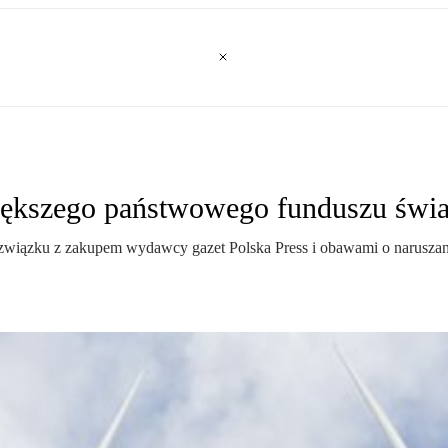
większego państwowego funduszu świa
w związku z zakupem wydawcy gazet Polska Press i obawami o naruszan