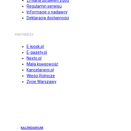
Zmiana ustawień zgód
Regulamin serwisu
Informacje o nadawcy
Deklaracja dostępności
PARTNERZY
E-kiosk.pl
E-gazety.pl
Nexto.pl
Mała księgowość
Kancelarierp.pl
Wieści Rolnicze
Życie Warszawy
KALENDARIUM