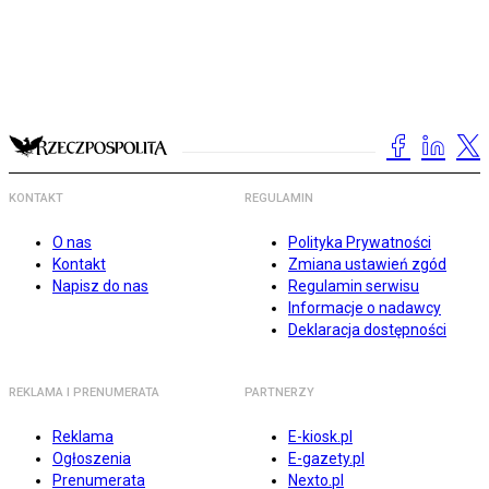
KONTAKT
REGULAMIN
O nas
Polityka Prywatności
Kontakt
Zmiana ustawień zgód
Napisz do nas
Regulamin serwisu
Informacje o nadawcy
Deklaracja dostępności
REKLAMA I PRENUMERATA
PARTNERZY
Reklama
E-kiosk.pl
Ogłoszenia
E-gazety.pl
Prenumerata
Nexto.pl