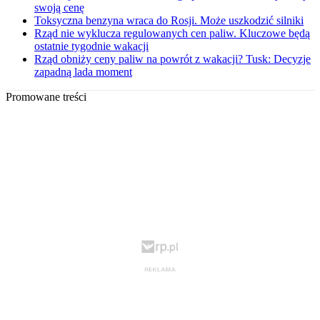
swoją cenę
Toksyczna benzyna wraca do Rosji. Może uszkodzić silniki
Rząd nie wyklucza regulowanych cen paliw. Kluczowe będą
ostatnie tygodnie wakacji
Rząd obniży ceny paliw na powrót z wakacji? Tusk: Decyzje
zapadną lada moment
Promowane treści