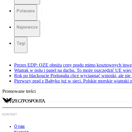
Polecane
Najnowsze
Tagi
Prezes EDP: OZE obniżą ceny prądu mimo kosztownych inwes
Wiatrak w polu i panel na dachu. To może oszczędzić UE więce
Rok po blackoucie Portugalia chce wyciągnąć wnioski, ale ni
Pierwszy prąd z Bałtyku już w sieci. Polskie morskie wiatraki z
Promowane treści
KONTAKT
O nas