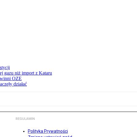
tycji
j gazu niż import z Kataru
e winni OZE
aczęły działać
REGULAMIN
Polityka Prywatności