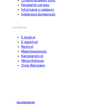
Zmiana ustawień zgód
Regulamin serwisu
Informacje o nadawcy
Deklaracja dostępności
PARTNERZY
E-kiosk.pl
E-gazety.pl
Nexto.pl
Mała księgowość
Kancelarierp.pl
Wieści Rolnicze
Życie Warszawy
KALENDARIUM