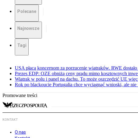
Polecane
Najnowsze
Tagi
USA płacą koncernom za porzucenie wiatraków. RWE dostało 
Prezes EDP: OZE obniżą ceny prądu mimo kosztownych inwes
Wiatrak w polu i panel na dachu. To może oszczędzić UE więce
Rok po blackoucie Portugalia chce wyciągnąć wnioski, ale ni
Promowane treści
KONTAKT
O nas