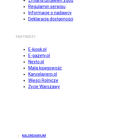
Zmiana ustawień zgód
Regulamin serwisu
Informacje o nadawcy
Deklaracja dostępności
PARTNERZY
E-kiosk.pl
E-gazety.pl
Nexto.pl
Mała księgowość
Kancelarierp.pl
Wieści Rolnicze
Życie Warszawy
KALENDARIUM