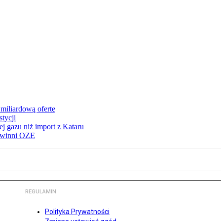
miliardową ofertę
tycji
j gazu niż import z Kataru
e winni OZE
REGULAMIN
Polityka Prywatności