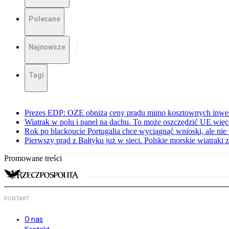
Polecane
Najnowsze
Tagi
Prezes EDP: OZE obniżą ceny prądu mimo kosztownych inwes
Wiatrak w polu i panel na dachu. To może oszczędzić UE więce
Rok po blackoucie Portugalia chce wyciągnąć wnioski, ale ni
Pierwszy prąd z Bałtyku już w sieci. Polskie morskie wiatraki z
Promowane treści
KONTAKT
O nas