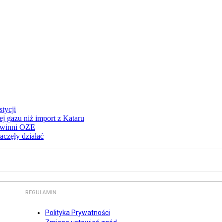
tycji
j gazu niż import z Kataru
e winni OZE
aczęły działać
REGULAMIN
Polityka Prywatności