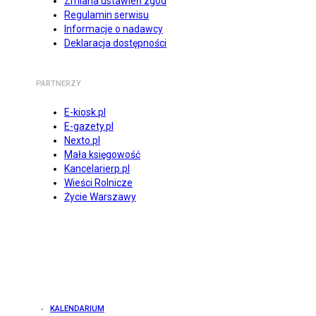
Zmiana ustawień zgód
Regulamin serwisu
Informacje o nadawcy
Deklaracja dostępności
PARTNERZY
E-kiosk.pl
E-gazety.pl
Nexto.pl
Mała księgowość
Kancelarierp.pl
Wieści Rolnicze
Życie Warszawy
KALENDARIUM