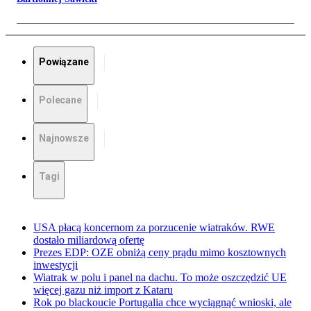
Powiązane
Polecane
Najnowsze
Tagi
USA płacą koncernom za porzucenie wiatraków. RWE
dostało miliardową ofertę
Prezes EDP: OZE obniżą ceny prądu mimo kosztownych
inwestycji
Wiatrak w polu i panel na dachu. To może oszczędzić UE
więcej gazu niż import z Kataru
Rok po blackoucie Portugalia chce wyciągnąć wnioski, ale