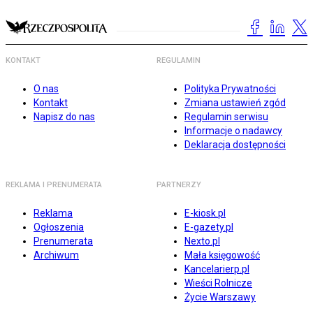
KONTAKT
REGULAMIN
O nas
Polityka Prywatności
Kontakt
Zmiana ustawień zgód
Napisz do nas
Regulamin serwisu
Informacje o nadawcy
Deklaracja dostępności
REKLAMA I PRENUMERATA
PARTNERZY
Reklama
E-kiosk.pl
Ogłoszenia
E-gazety.pl
Prenumerata
Nexto.pl
Archiwum
Mała księgowość
Kancelarierp.pl
Wieści Rolnicze
Życie Warszawy