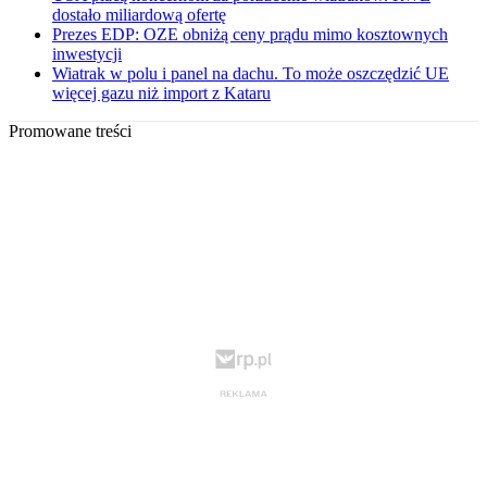
dostało miliardową ofertę
Prezes EDP: OZE obniżą ceny prądu mimo kosztownych
inwestycji
Wiatrak w polu i panel na dachu. To może oszczędzić UE
więcej gazu niż import z Kataru
Promowane treści