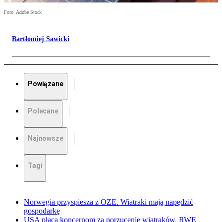
Foto: Adobe Stock
Bartłomiej Sawicki
Powiązane
Polecane
Najnowsze
Tagi
Norwegia przyspiesza z OZE. Wiatraki mają napędzić
gospodarkę
USA płacą koncernom za porzucenie wiatraków. RWE