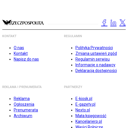
KONTAKT
REGULAMIN
O nas
Polityka Prywatności
Kontakt
Zmiana ustawień zgód
Napisz do nas
Regulamin serwisu
Informacje o nadawcy
Deklaracja dostępności
REKLAMA I PRENUMERATA
PARTNERZY
Reklama
E-kiosk.pl
Ogłoszenia
E-gazety.pl
Prenumerata
Nexto.pl
Archiwum
Mała księgowość
Kancelarierp.pl
Wieści Rolnicze