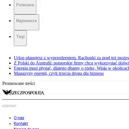
Polecane
Najnowsze
Tagi
Urlop planujesz z wyprzedzeniem. Rachunki za prąd też może
Z Polski do Australii: pomorskie firmy chcą wykorzystać dośw
Energia musi płynąć, dlatego dbamy o rzekę. Wisła w okolic
Magazyny energii, czyli trzecia droga dla biznesu
Promowane treści
KONTAKT
O nas
Kontakt