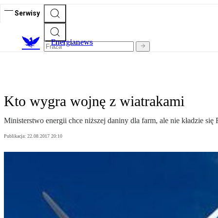
Serwisy
E
nergianews
Kto wygra wojnę z wiatrakami
Ministerstwo energii chce niższej daniny dla farm, ale nie kładzie si
Publikacja:
22.08.2017 20:10