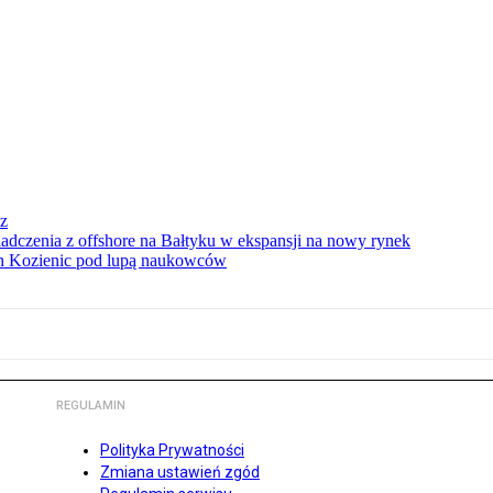
sz
iadczenia z offshore na Bałtyku w ekspansji na nowy rynek
ach Kozienic pod lupą naukowców
REGULAMIN
Polityka Prywatności
Zmiana ustawień zgód