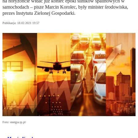
na horyzoncie widać już koniec epoki silników spalinowych w
samochodach – pisze Marcin Korolec, były minister środowiska,
prezes Instytutu Zielonej Gospodarki.
Publikacja:
18.02.2021 19:57
Foto: energia.rp.pl