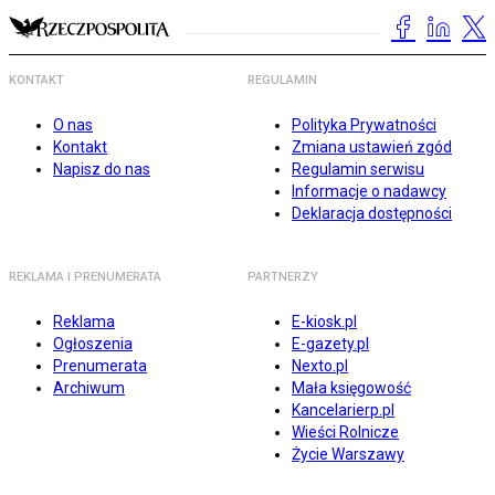
KONTAKT
REGULAMIN
O nas
Polityka Prywatności
Kontakt
Zmiana ustawień zgód
Napisz do nas
Regulamin serwisu
Informacje o nadawcy
Deklaracja dostępności
REKLAMA I PRENUMERATA
PARTNERZY
Reklama
E-kiosk.pl
Ogłoszenia
E-gazety.pl
Prenumerata
Nexto.pl
Archiwum
Mała księgowość
Kancelarierp.pl
Wieści Rolnicze
Życie Warszawy