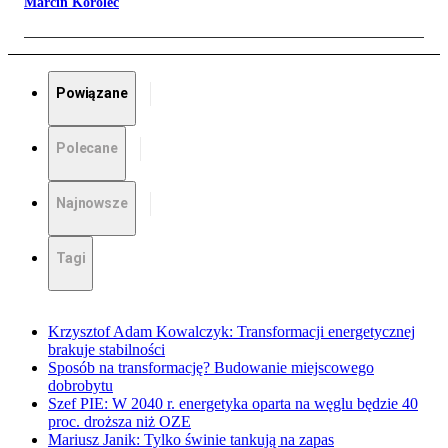
Marcin Korolec
Powiązane
Polecane
Najnowsze
Tagi
Krzysztof Adam Kowalczyk: Transformacji energetycznej
brakuje stabilności
Sposób na transformację? Budowanie miejscowego
dobrobytu
Szef PIE: W 2040 r. energetyka oparta na węglu będzie 40
proc. droższa niż OZE
Mariusz Janik: Tylko świnie tankują na zapas