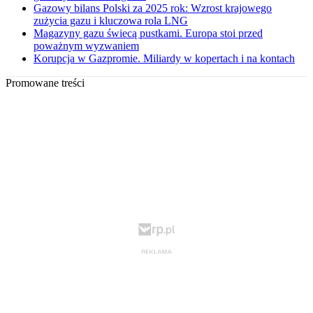
Gazowy bilans Polski za 2025 rok: Wzrost krajowego
zużycia gazu i kluczowa rola LNG
Magazyny gazu świecą pustkami. Europa stoi przed
poważnym wyzwaniem
Korupcja w Gazpromie. Miliardy w kopertach i na kontach
Promowane treści