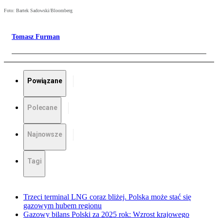
Foto: Bartek Sadowski/Bloomberg
Tomasz Furman
Powiązane
Polecane
Najnowsze
Tagi
Trzeci terminal LNG coraz bliżej. Polska może stać się
gazowym hubem regionu
Gazowy bilans Polski za 2025 rok: Wzrost krajowego