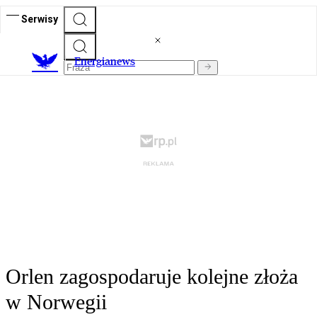
Serwisy
E
nergianews
Orlen zagospodaruje kolejne złoża
w Norwegii