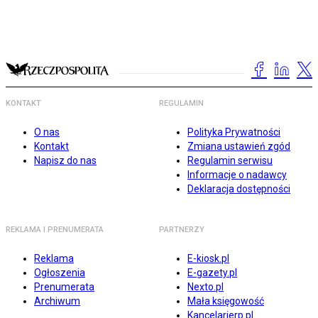
KONTAKT
REGULAMIN
O nas
Polityka Prywatności
Kontakt
Zmiana ustawień zgód
Napisz do nas
Regulamin serwisu
Informacje o nadawcy
Deklaracja dostępności
REKLAMA I PRENUMERATA
PARTNERZY
Reklama
E-kiosk.pl
Ogłoszenia
E-gazety.pl
Prenumerata
Nexto.pl
Archiwum
Mała księgowość
Kancelarierp.pl