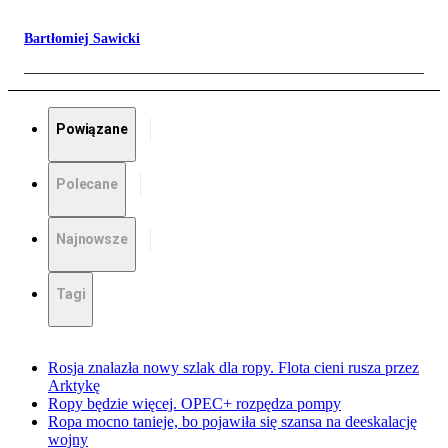
Bartłomiej Sawicki
Powiązane
Polecane
Najnowsze
Tagi
Rosja znalazła nowy szlak dla ropy. Flota cieni rusza przez
Arktykę
Ropy będzie więcej. OPEC+ rozpędza pompy
Ropa mocno tanieje, bo pojawiła się szansa na deeskalację
wojny