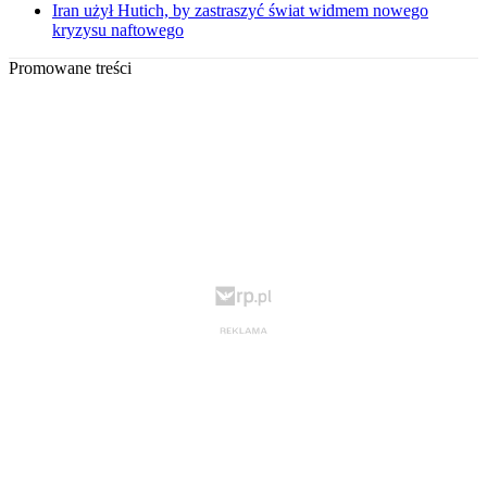
Iran użył Hutich, by zastraszyć świat widmem nowego
kryzysu naftowego
Promowane treści