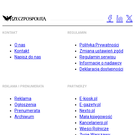
KONTAKT
REGULAMIN
O nas
Polityka Prywatności
Kontakt
Zmiana ustawień zgód
Napisz do nas
Regulamin serwisu
Informacje o nadawcy
Deklaracja dostępności
REKLAMA I PRENUMERATA
PARTNERZY
Reklama
E-kiosk.pl
Ogłoszenia
E-gazety.pl
Prenumerata
Nexto.pl
Archiwum
Mała księgowość
Kancelarierp.pl
Wieści Rolnicze
Życie Warszawy