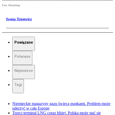
Foto: Bloomberg
Iwona Trusewicz
Powiązane
Polecane
Najnowsze
Tagi
Niemieckie magazyny gazu świecą pustkami. Problem może
uderzyć w całą Europę
Trzeci terminal LNG coraz bliżej. Polska może stać się