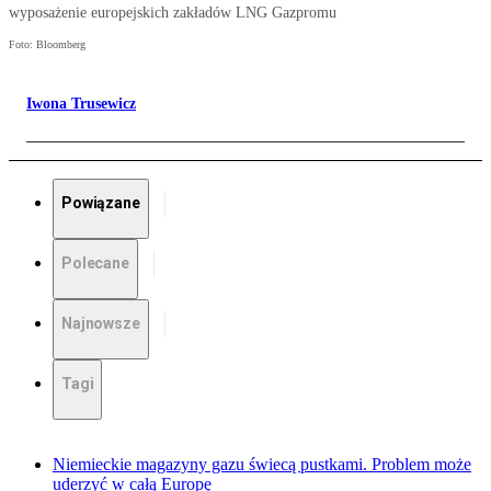
wyposażenie europejskich zakładów LNG Gazpromu
Foto: Bloomberg
Iwona Trusewicz
Powiązane
Polecane
Najnowsze
Tagi
Niemieckie magazyny gazu świecą pustkami. Problem może
uderzyć w całą Europę