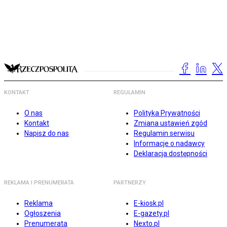
KONTAKT
REGULAMIN
O nas
Polityka Prywatności
Kontakt
Zmiana ustawień zgód
Napisz do nas
Regulamin serwisu
Informacje o nadawcy
Deklaracja dostępności
REKLAMA I PRENUMERATA
PARTNERZY
Reklama
E-kiosk.pl
Ogłoszenia
E-gazety.pl
Prenumerata
Nexto.pl