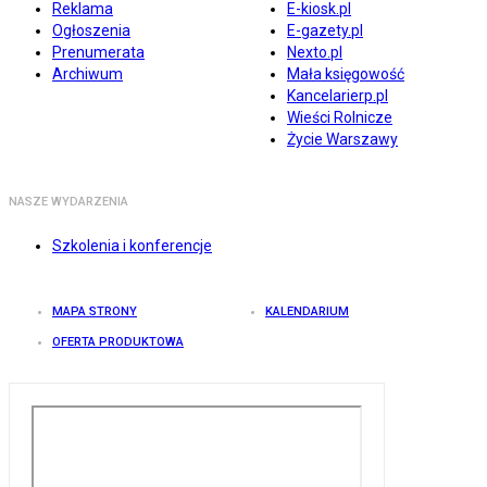
Reklama
E-kiosk.pl
Ogłoszenia
E-gazety.pl
Prenumerata
Nexto.pl
Archiwum
Mała księgowość
Kancelarierp.pl
Wieści Rolnicze
Życie Warszawy
NASZE WYDARZENIA
Szkolenia i konferencje
MAPA STRONY
KALENDARIUM
OFERTA PRODUKTOWA