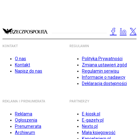
KONTAKT
REGULAMIN
O nas
Polityka Prywatności
Kontakt
Zmiana ustawień zgód
Napisz do nas
Regulamin serwisu
Informacje o nadawcy
Deklaracja dostępności
REKLAMA I PRENUMERATA
PARTNERZY
Reklama
E-kiosk.pl
Ogłoszenia
E-gazety.pl
Prenumerata
Nexto.pl
Archiwum
Mała księgowość
Kancelarierp.pl