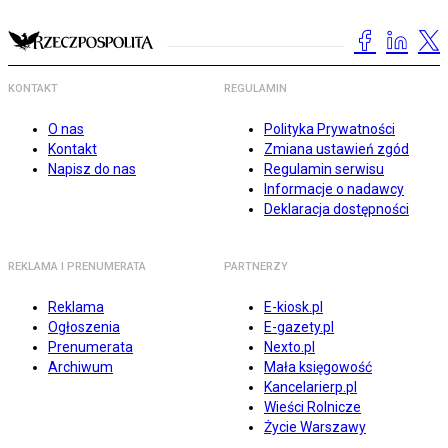
KONTAKT
REGULAMIN
O nas
Polityka Prywatności
Kontakt
Zmiana ustawień zgód
Napisz do nas
Regulamin serwisu
Informacje o nadawcy
Deklaracja dostępności
REKLAMA I PRENUMERATA
PARTNERZY
Reklama
E-kiosk.pl
Ogłoszenia
E-gazety.pl
Prenumerata
Nexto.pl
Archiwum
Mała księgowość
Kancelarierp.pl
Wieści Rolnicze
Życie Warszawy