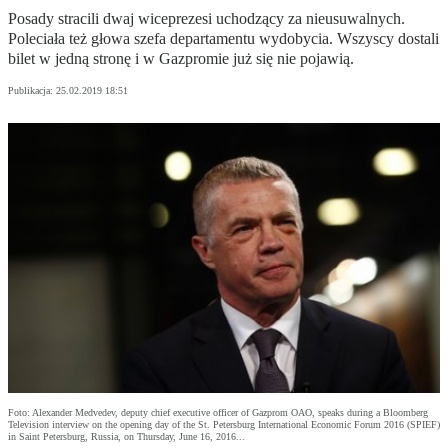
Posady stracili dwaj wiceprezesi uchodzący za nieusuwalnych.
Poleciała też głowa szefa departamentu wydobycia. Wszyscy dostali
bilet w jedną stronę i w Gazpromie już się nie pojawią.
Publikacja:
25.02.2019 18:51
Foto: Alexander Medvedev, deputy chief executive officer of Gazprom OAO, speaks during a Bloomberg
Television interview on the opening day of the St. Petersburg International Economic Forum 2016 (SPIEF)
in Saint Petersburg, Russia, on Thursday, June 16, 2016...