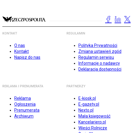
KONTAKT
REGULAMIN
O nas
Polityka Prywatności
Kontakt
Zmiana ustawień zgód
Napisz do nas
Regulamin serwisu
Informacje o nadawcy
Deklaracja dostępności
REKLAMA I PRENUMERATA
PARTNERZY
Reklama
E-kiosk.pl
Ogłoszenia
E-gazety.pl
Prenumerata
Nexto.pl
Archiwum
Mała księgowość
Kancelarierp.pl
Wieści Rolnicze