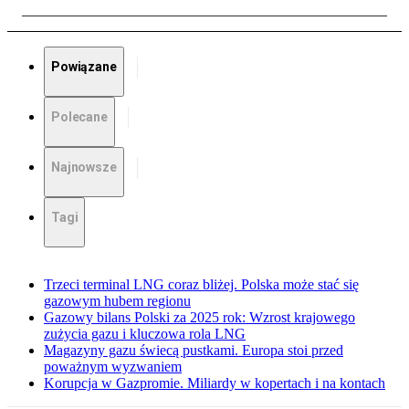
Powiązane
Polecane
Najnowsze
Tagi
Trzeci terminal LNG coraz bliżej. Polska może stać się
gazowym hubem regionu
Gazowy bilans Polski za 2025 rok: Wzrost krajowego
zużycia gazu i kluczowa rola LNG
Magazyny gazu świecą pustkami. Europa stoi przed
poważnym wyzwaniem
Korupcja w Gazpromie. Miliardy w kopertach i na kontach