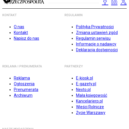
KONTAKT
REGULAMIN
O nas
Polityka Prywatności
Kontakt
Zmiana ustawień zgód
Napisz do nas
Regulamin serwisu
Informacje o nadawcy
Deklaracja dostępności
REKLAMA I PRENUMERATA
PARTNERZY
Reklama
E-kiosk.pl
Ogłoszenia
E-gazety.pl
Prenumerata
Nexto.pl
Archiwum
Mała księgowość
Kancelarierp.pl
Wieści Rolnicze
Życie Warszawy