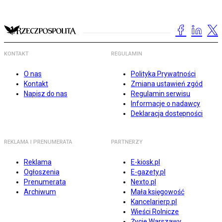
KONTAKT
REGULAMIN
O nas
Polityka Prywatności
Kontakt
Zmiana ustawień zgód
Napisz do nas
Regulamin serwisu
Informacje o nadawcy
Deklaracja dostępności
REKLAMA I PRENUMERATA
PARTNERZY
Reklama
E-kiosk.pl
Ogłoszenia
E-gazety.pl
Prenumerata
Nexto.pl
Archiwum
Mała księgowość
Kancelarierp.pl
Wieści Rolnicze
Życie Warszawy