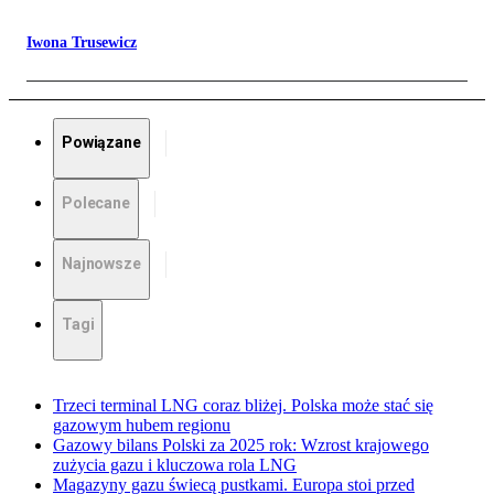
Iwona Trusewicz
Powiązane
Polecane
Najnowsze
Tagi
Trzeci terminal LNG coraz bliżej. Polska może stać się
gazowym hubem regionu
Gazowy bilans Polski za 2025 rok: Wzrost krajowego
zużycia gazu i kluczowa rola LNG
Magazyny gazu świecą pustkami. Europa stoi przed