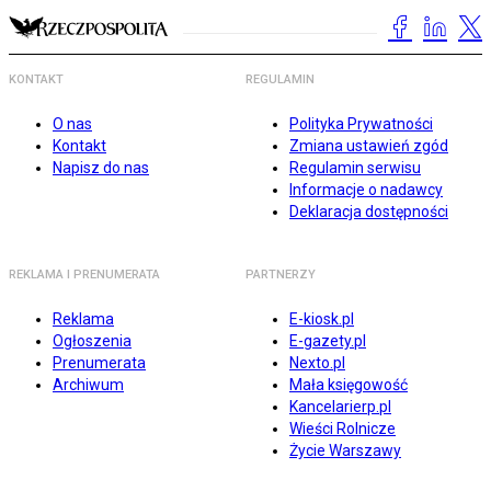
KONTAKT
REGULAMIN
O nas
Polityka Prywatności
Kontakt
Zmiana ustawień zgód
Napisz do nas
Regulamin serwisu
Informacje o nadawcy
Deklaracja dostępności
REKLAMA I PRENUMERATA
PARTNERZY
Reklama
E-kiosk.pl
Ogłoszenia
E-gazety.pl
Prenumerata
Nexto.pl
Archiwum
Mała księgowość
Kancelarierp.pl
Wieści Rolnicze
Życie Warszawy