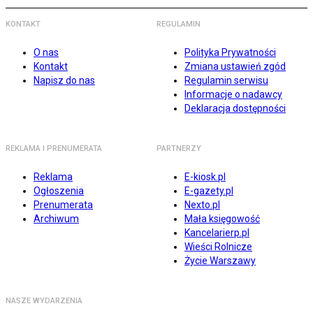
KONTAKT
REGULAMIN
O nas
Polityka Prywatności
Kontakt
Zmiana ustawień zgód
Napisz do nas
Regulamin serwisu
Informacje o nadawcy
Deklaracja dostępności
REKLAMA I PRENUMERATA
PARTNERZY
Reklama
E-kiosk.pl
Ogłoszenia
E-gazety.pl
Prenumerata
Nexto.pl
Archiwum
Mała księgowość
Kancelarierp.pl
Wieści Rolnicze
Życie Warszawy
NASZE WYDARZENIA