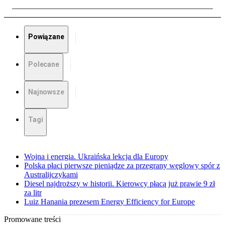
Powiązane
Polecane
Najnowsze
Tagi
Wojna i energia. Ukraińska lekcja dla Europy
Polska płaci pierwsze pieniądze za przegrany węglowy spór z
Australijczykami
Diesel najdroższy w historii. Kierowcy płacą już prawie 9 zł
za litr
Luiz Hanania prezesem Energy Efficiency for Europe
Promowane treści