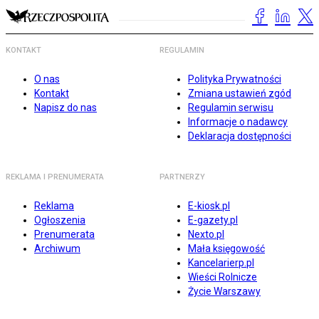
KONTAKT
REGULAMIN
O nas
Polityka Prywatności
Kontakt
Zmiana ustawień zgód
Napisz do nas
Regulamin serwisu
Informacje o nadawcy
Deklaracja dostępności
REKLAMA I PRENUMERATA
PARTNERZY
Reklama
E-kiosk.pl
Ogłoszenia
E-gazety.pl
Prenumerata
Nexto.pl
Archiwum
Mała księgowość
Kancelarierp.pl
Wieści Rolnicze
Życie Warszawy