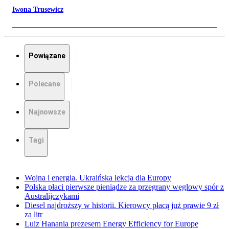
Iwona Trusewicz
Powiązane
Polecane
Najnowsze
Tagi
Wojna i energia. Ukraińska lekcja dla Europy
Polska płaci pierwsze pieniądze za przegrany węglowy spór z
Australijczykami
Diesel najdroższy w historii. Kierowcy płacą już prawie 9 zł
za litr
Luiz Hanania prezesem Energy Efficiency for Europe